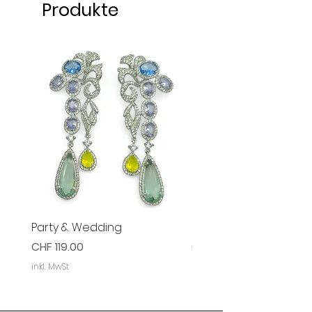
Produkte
Party & Wedding
Party & Event Ohrring
Preis
Preis
CHF 119.00
CHF 119.00
inkl. MwSt
inkl. MwSt