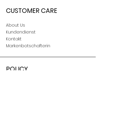
CUSTOMER CARE
About Us
Kundendienst
Kontakt
Markenbotschafterin
POLICY
Versand & Retouren
AGB
Nutzungsbedingungen
Impressum
SOCIAL