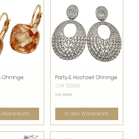
e Ohrringe
nellansicht
Party & Hochzeit Ohrringe
Schnellansicht
Preis
CHF 129.00
inkl. MwSt
n Warenkorb
In den Warenkorb