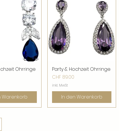
ochzeit Ohrringe
nellansicht
Party & Hochzeit Ohrringe
Schnellansicht
Preis
CHF 89.00
inkl. MwSt
n Warenkorb
In den Warenkorb