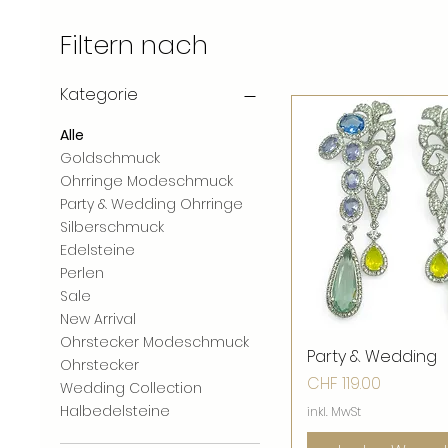
Filtern nach
Kategorie
Alle
Goldschmuck
Ohrringe Modeschmuck
Party & Wedding Ohrringe
Silberschmuck
Edelsteine
Perlen
Sale
New Arrival
Ohrstecker Modeschmuck
Party & Wedding
Schnellansic
Ohrstecker
Preis
CHF 119.00
Wedding Collection
Halbedelsteine
inkl. MwSt