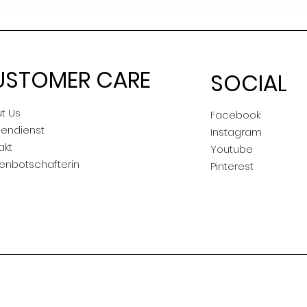
USTOMER CARE
SOCIAL
t Us
Facebook
endienst
Instagram
akt
Youtube
enbotschafterin
Pinterest