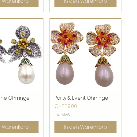
n Warenkorb
In den Warenkorb
ohe Ohrringe
nellansicht
Party & Event Ohrringe
Schnellansicht
Preis
CHF 119.00
inkl. MwSt
n Warenkorb
In den Warenkorb