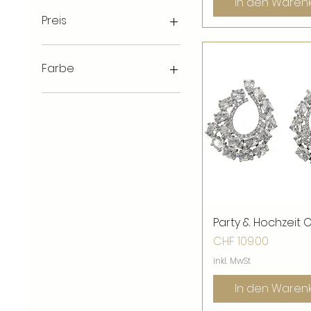
In den Waren
Preis
59 CHF
980 CHF
Farbe
Party & Hochzeit 
Schnellansic
Preis
CHF 109.00
inkl. MwSt
In den Waren