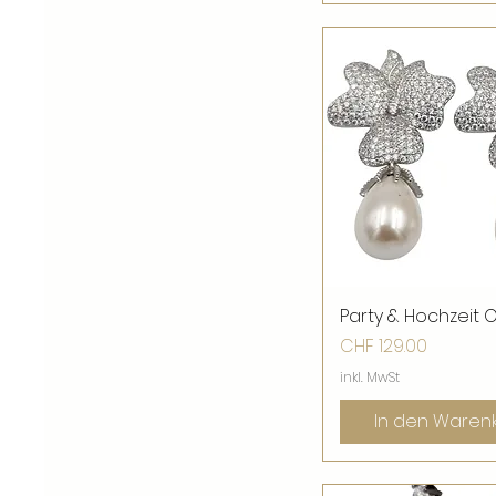
Party & Hochzeit 
Schnellansic
Preis
CHF 129.00
inkl. MwSt
In den Waren