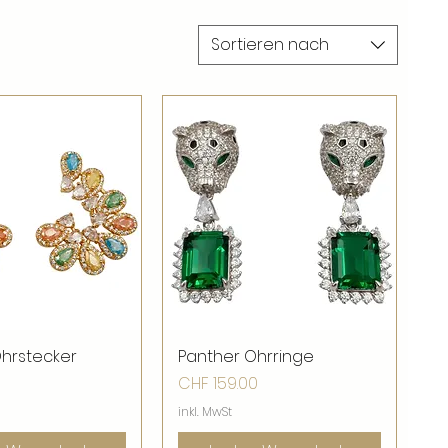
Sortieren nach
Ohrstecker
nellansicht
Panther Ohrringe
Schnellansicht
Preis
CHF 159.00
inkl. MwSt