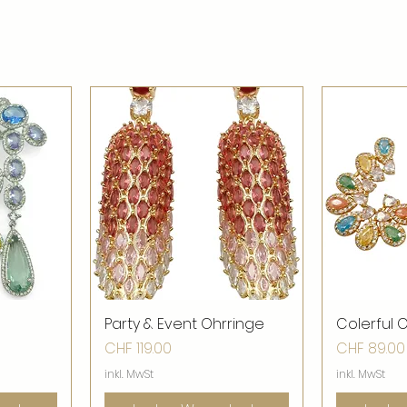
ht
Party & Event Ohrringe
Schnellansicht
Colerful 
Sch
Preis
Preis
CHF 119.00
CHF 89.00
inkl. MwSt
inkl. MwSt