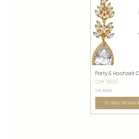
Party & Hochzeit 
Schnellansic
Preis
CHF 119.00
inkl. MwSt
In den Waren