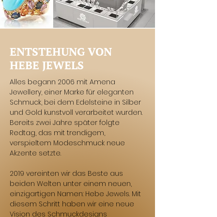
ENTSTEHUNG VON
HEBE JEWELS
Alles begann 2006 mit Amena
Jewellery, einer Marke für eleganten
Schmuck, bei dem Edelsteine in Silber
und Gold kunstvoll verarbeitet wurden.
Bereits zwei Jahre später folgte
Redtag, das mit trendigem,
verspieltem Modeschmuck neue
Akzente setzte.
2019 vereinten wir das Beste aus
beiden Welten unter einem neuen,
einzigartigen Namen: Hebe Jewels. Mit
diesem Schritt haben wir eine neue
Vision des Schmuckdesigns