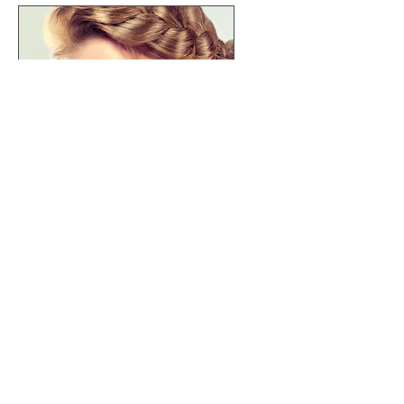
Haben Sie ein Bild von einem
Schmuckstück gesehen, dass Sie
unbedingt möchten? Haben Sie
eine spezielle Vorstellung von
einem Schmuckstück, welches Sie
gerne anfertigen lassen möchten?