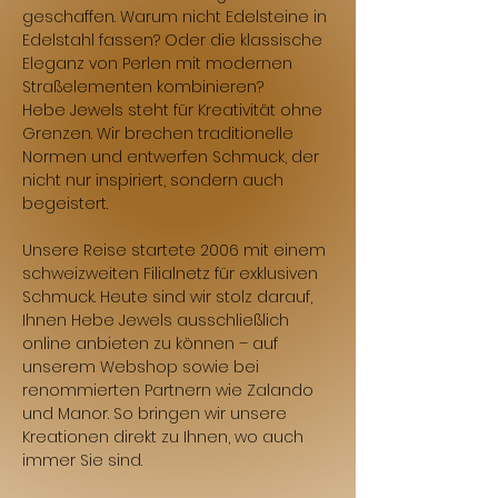
geschaffen. Warum nicht Edelsteine in
Edelstahl fassen? Oder die klassische
Eleganz von Perlen mit modernen
Straßelementen kombinieren?
Hebe Jewels steht für Kreativität ohne
Grenzen. Wir brechen traditionelle
Normen und entwerfen Schmuck, der
nicht nur inspiriert, sondern auch
begeistert.
Unsere Reise startete 2006 mit einem
schweizweiten Filialnetz für exklusiven
Schmuck. Heute sind wir stolz darauf,
Ihnen Hebe Jewels ausschließlich
online anbieten zu können – auf
unserem Webshop sowie bei
renommierten Partnern wie Zalando
und Manor. So bringen wir unsere
Kreationen direkt zu Ihnen, wo auch
immer Sie sind.