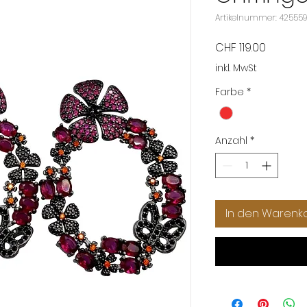
Artikelnummer: 4255591
Preis
CHF 119.00
inkl. MwSt
Farbe
*
Anzahl
*
In den Warenk