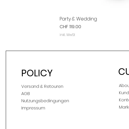
Party & Wedding
Preis
CHF 119.00
inkl. MwSt
C
POLICY
Abou
Versand & Retouren
Kund
AGB
Kont
Nutzungsbedingungen
Mark
Impressum