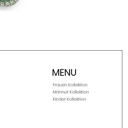
Party & Event Ohrringe
Preis
CHF 119.00
inkl. MwSt
MENU
Frauen Kollektion
Männer Kollektion
Kinder Kollektion