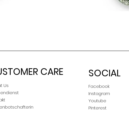
Schnellansicht
USTOMER CARE
SOCIAL
t Us
Facebook
endienst
Instagram
akt
Youtube
enbotschafterin
Pinterest