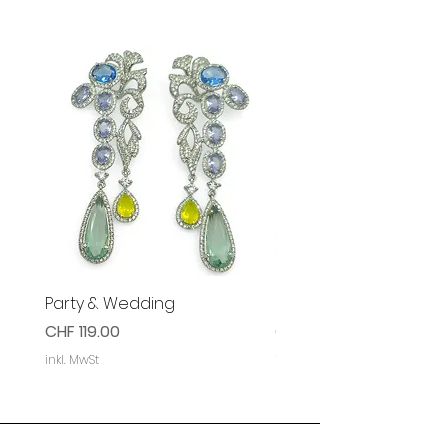
Party & Wedding
Party & Event Ohrring
Preis
Preis
CHF 119.00
CHF 119.00
inkl. MwSt
inkl. MwSt