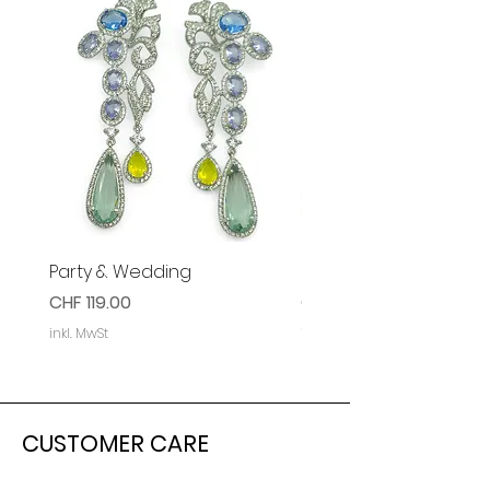
Party & Wedding
Party & Event Ohrring
Preis
Preis
CHF 119.00
CHF 119.00
inkl. MwSt
inkl. MwSt
CUSTOMER CARE