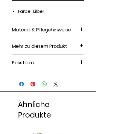
Farbe: silber
Material & Pflegehinweise
Material: Edelstahl
Mehr zu diesem Produkt
Finish: Poliert
Verschluss: Karabiner
Passform
Muster: Unifarben
Artikelnummer: H6052L01E-D11
Breite: 0.5 cm bei Größe One
Size
Länge: 60 cm bei Größe One
Size
Ähnliche
Produkte