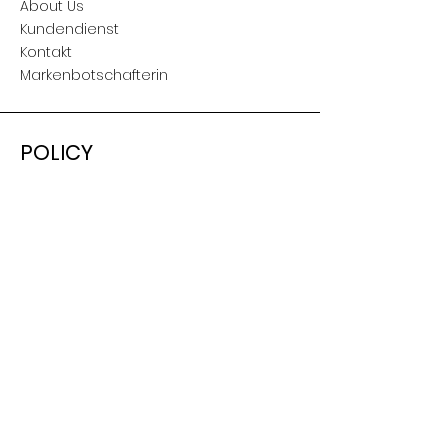
About Us
Kundendienst
Kontakt
Markenbotschafterin
POLICY
Versand & Retouren
AGB
Nutzungsbedingungen
Impressum
SOCIAL
Facebook
Instagram
Youtube