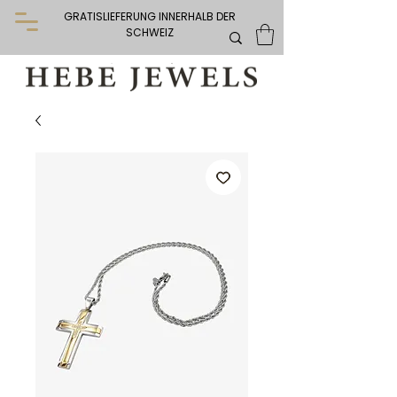
GRATISLIEFERUNG INNERHALB DER
SCHWEIZ