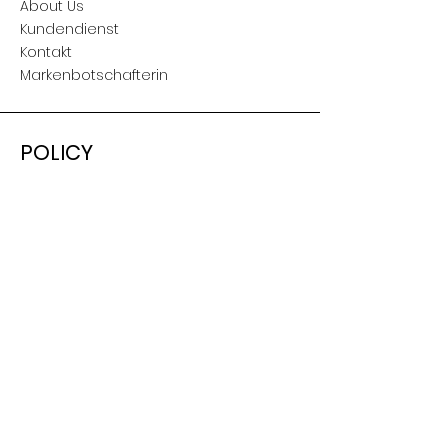
About Us
Kundendienst
Kontakt
Markenbotschafterin
POLICY
Versand & Retouren
AGB
Nutzungsbedingungen
Impressum
SOCIAL
Facebook
Instagram
Youtube