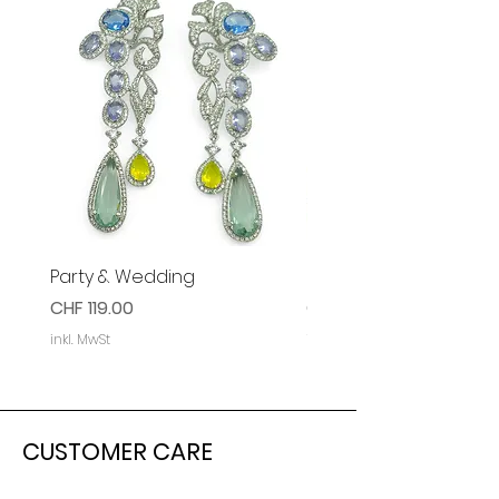
Party & Wedding
Party & Event Ohrring
Preis
Preis
CHF 119.00
CHF 119.00
inkl. MwSt
inkl. MwSt
CUSTOMER CARE