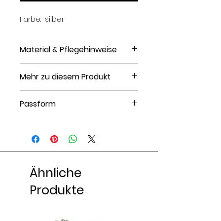
Farbe: silber
Material & Pflegehinweise
Material: Edelstahl
Mehr zu diesem Produkt
Finish: Poliert
Gewicht: 18 g
Passform
Verschluss: Karabiner
Verlängerungskette: 4 cm
Länge: 15 cm bei Größe One
Muster: Unifarben
Size
Artikelnummer: H6051L01N-D11
Ähnliche
Produkte