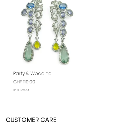
Party & Wedding
Party & Event Ohrring
Preis
Preis
CHF 119.00
CHF 119.00
inkl. MwSt
inkl. MwSt
CUSTOMER CARE