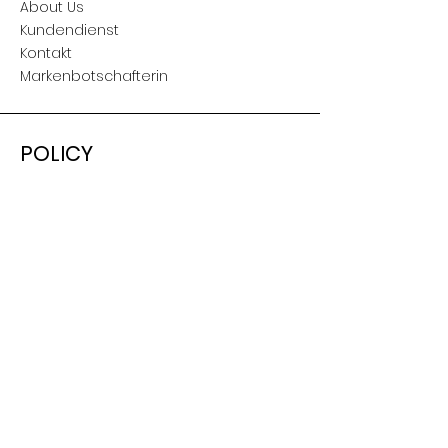
About Us
Kundendienst
Kontakt
Markenbotschafterin
POLICY
Versand & Retouren
AGB
Nutzungsbedingungen
Impressum
SOCIAL
Facebook
Instagram