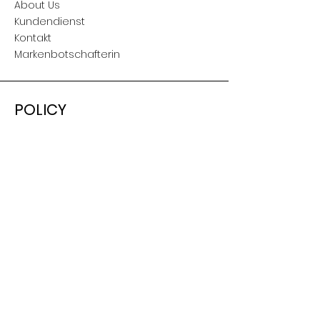
About Us
Kundendienst
Kontakt
Markenbotschafterin
POLICY
Versand & Retouren
AGB
Nutzungsbedingungen
Impressum
SOCIAL
Facebook
Instagram