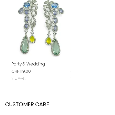
Party & Wedding
Party & Event Ohrring
Preis
Preis
CHF 119.00
CHF 119.00
inkl. MwSt
inkl. MwSt
CUSTOMER CARE