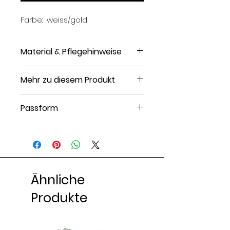
Farbe: weiss/gold
Material & Pflegehinweise
Material: Edelstahl
Mehr zu diesem Produkt
Finish: vergoldet
Steinart: Zirkonia
Gewicht: 7 g
Passform
Verschluss: Karabiner
Verlängerungskette: 3 cm
Länge: 16.5 cm bei Größe One
Artikelnummer: H6051L00V-F11
Size
Ähnliche
Produkte