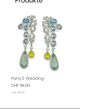
Produkte
Party & Wedding
Party & Event Ohrring
Preis
Preis
CHF 119.00
CHF 119.00
inkl. MwSt
inkl. MwSt