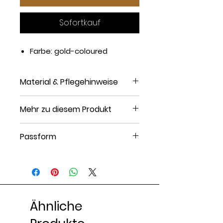
Sofortkauf
Farbe: gold-coloured
Material & Pflegehinweise
Material: Edelstahl
Mehr zu diesem Produkt
Finish: vergoldet
Verschluss: Karabiner
Passform
Artikelnummer: H6052L01Q-F11
Breite: 0.5 cm bei Größe One
Size
Länge: 60 cm bei Größe One
Size
Ähnliche