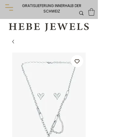
GRATISLIEFERUNG INNERHALB DER
SCHWEIZ