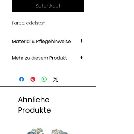
Sofortkauf
Farbe: edelstahl
Material & Pflegehinweise
Material: Edelstahl
Mehr zu diesem Produkt
Ohrstecker: Länge: 1.5 cm,
Breite: 1.2 cm, Gewicht 4.5 g,
Kette: Gewicht: 12 g
Verschluss: Karabiner
Muster: Unifarben
Ähnliche
Artikelnummer: H6051L01Y-D11
Produkte