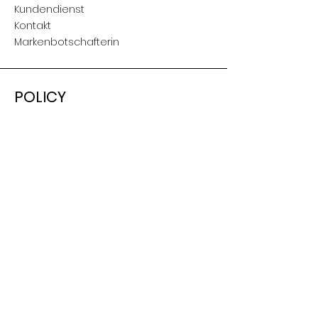
Kundendienst
Kontakt
Markenbotschafterin
POLICY
Versand & Retouren
AGB
Nutzungsbedingungen
Impressum
SOCIAL
Facebook
Instagram
Youtube