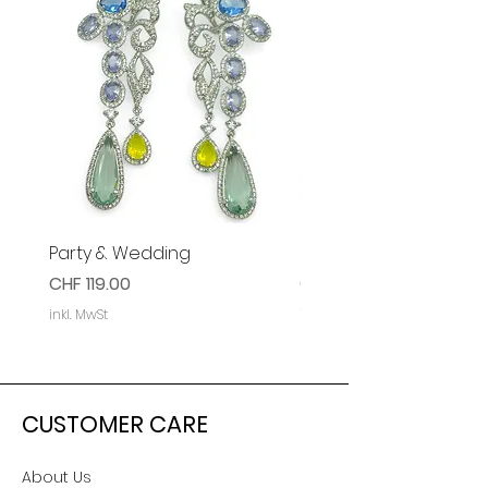
Party & Wedding
Party & Event Ohrring
Preis
Preis
CHF 119.00
CHF 119.00
inkl. MwSt
inkl. MwSt
CUSTOMER CARE
About Us