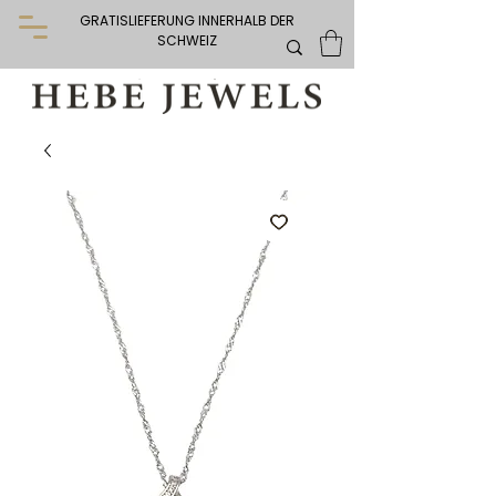
GRATISLIEFERUNG INNERHALB DER
SCHWEIZ