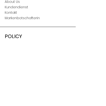
About Us
Kundendienst
Kontakt
Markenbotschafterin
POLICY
Versand & Retouren
AGB
Nutzungsbedingungen
Impressum
SOCIAL
Facebook
Instagram