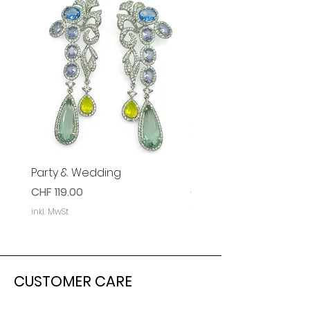
Party & Wedding
Party & Event Ohrring
Preis
Preis
CHF 119.00
CHF 119.00
inkl. MwSt
inkl. MwSt
CUSTOMER CARE