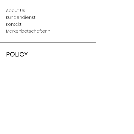
About Us
Kundendienst
Kontakt
Markenbotschafterin
POLICY
Versand & Retouren
AGB
Nutzungsbedingungen
Impressum
SOCIAL
Facebook