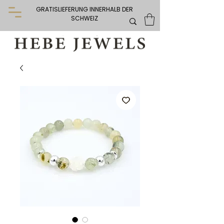
GRATISLIEFERUNG INNERHALB DER
SCHWEIZ