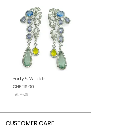
Party & Wedding
Party & Event Ohrring
Preis
Preis
CHF 119.00
CHF 119.00
inkl. MwSt
inkl. MwSt
CUSTOMER CARE