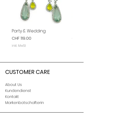
Party & Wedding
Party & Event Ohrring
Preis
Preis
CHF 119.00
CHF 119.00
inkl. MwSt
inkl. MwSt
CUSTOMER CARE
About Us
Kundendienst
Kontakt
Markenbotschafterin