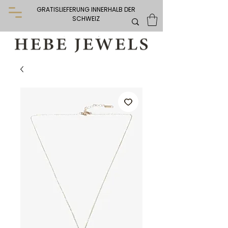
GRATISLIEFERUNG INNERHALB DER
SCHWEIZ