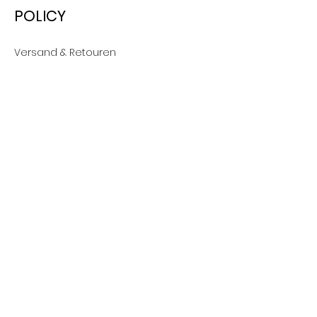
POLICY
Versand & Retouren
AGB
Nutzungsbedingungen
Impressum
SOCIAL
Facebook
Instagram
Youtube
Pinterest
MENU