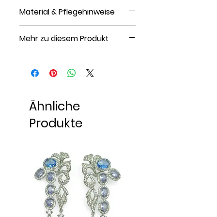
Material & Pflegehinweise
Material: Edelstahl
Mehr zu diesem Produkt
Finish: rosévergoldet
Steinart: Zirkonia
Verschluss: Karabiner
Artikelnummer: H6051L01H-F11
Ähnliche
Produkte