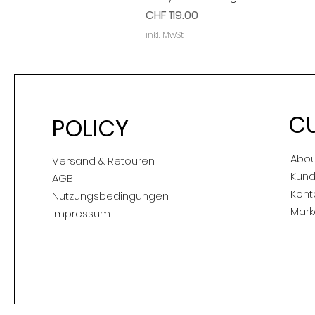
Preis
CHF 119.00
inkl. MwSt
C
POLICY
Abou
Versand & Retouren
Kund
AGB
Kont
Nutzungsbedingungen
Mark
Impressum