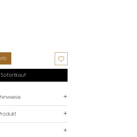
orb
Sofortkauf
ehinweise
hl
Produkt
abiner
en