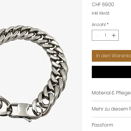
Preis
CHF 69.00
inkl. MwSt
Anzahl
*
In den Warenk
Material & Pfleg
Material: Edelsta
Mehr zu diesem 
Finish: Poliert
Verschluss: Kar
Passform
Muster: Unifarb