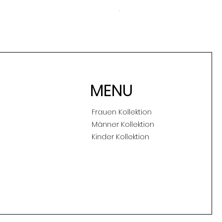
Preis
CHF 119.00
inkl. MwSt
MENU
Frauen Kollektion
Männer Kollektion
Kinder Kollektion