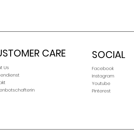
USTOMER CARE
SOCIAL
t Us
Facebook
endienst
Instagram
akt
Youtube
enbotschafterin
Pinterest