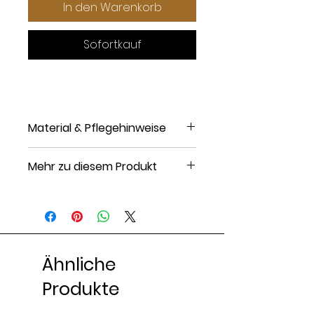
In den Warenkorb
Sofortkauf
Material & Pflegehinweise
Material: Sterlingsilber
Mehr zu diesem Produkt
Finish: vergoldet, Rhodiniert
Steinart: Zirkonia
Verschluss: Steckverschluss
Artikelnummer: H6051L098-F11
Ähnliche
Produkte