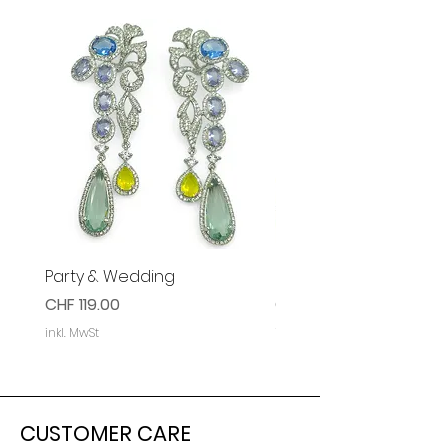
Party & Wedding
Party & Event Ohrring
Preis
Preis
CHF 119.00
CHF 119.00
inkl. MwSt
inkl. MwSt
CUSTOMER CARE