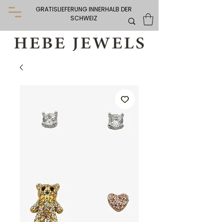
GRATISLIEFERUNG INNERHALB DER
SCHWEIZ