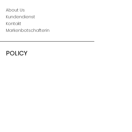
About Us
Kundendienst
Kontakt
Markenbotschafterin
POLICY
Versand & Retouren
AGB
Nutzungsbedingungen
Impressum
SOCIAL
Facebook