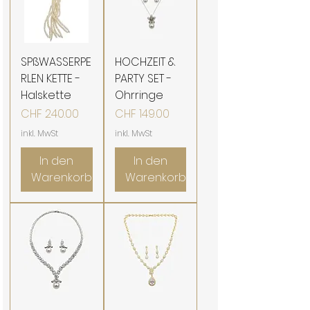
SPßWASSERPE
HOCHZEIT &
RLEN KETTE -
PARTY SET -
Halskette
Ohrringe
Preis
Preis
CHF 240.00
CHF 149.00
inkl. MwSt
inkl. MwSt
In den
In den
Warenkorb
Warenkorb