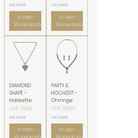
inkl. MwSt
inkl. MwSt
In den
In den
Warenkorb
Warenkorb
DIAMOND
PARTY &
SHAPE -
HOCHZEIT -
Halskette
Ohrringe
Preis
Preis
CHF 79.00
CHF 139.00
inkl. MwSt
inkl. MwSt
In den
In den
Warenkorb
Warenkorb